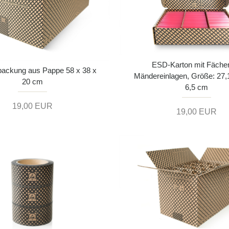
ESD-Karton mit Fäche
ackung aus Pappe 58 x 38 x
Mändereinlagen, Größe: 27,1
20 cm
6,5 cm
19,00 EUR
19,00 EUR