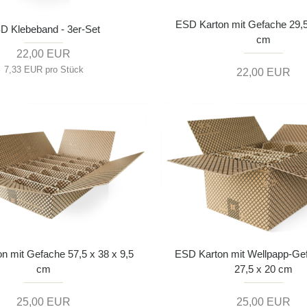
ESD Karton mit Gefache 29,5
D Klebeband - 3er-Set
cm
22,00 EUR
7,33 EUR pro Stück
22,00 EUR
n mit Gefache 57,5 x 38 x 9,5
ESD Karton mit Wellpapp-Ge
cm
27,5 x 20 cm
25,00 EUR
25,00 EUR