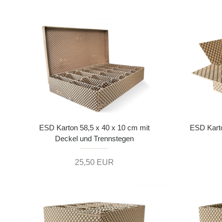
ESD Karton 58,5 x 40 x 10 cm mit
ESD Karto
Deckel und Trennstegen
25,50 EUR