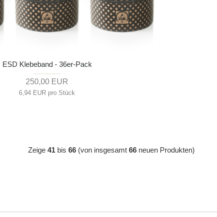
ESD Klebeband - 36er-Pack
250,00 EUR
6,94 EUR pro Stück
Zeige
41
bis
66
(von insgesamt
66
neuen Produkten)