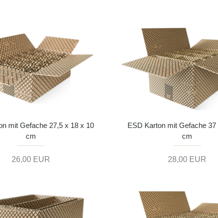
n mit Gefache 27,5 x 18 x 10
ESD Karton mit Gefache 37 
cm
cm
26,00 EUR
28,00 EUR