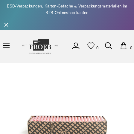
ESD-Verpackungen, Karton-Gefache & Verpackungsmaterialien im
B2B Onlineshop kaufen
0
0