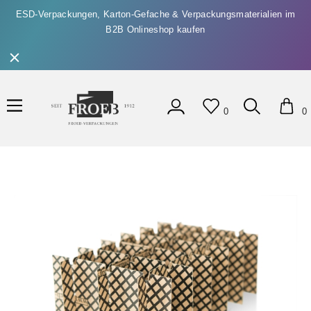
ESD-Verpackungen, Karton-Gefache & Verpackungsmaterialien im
B2B Onlineshop kaufen
0
0